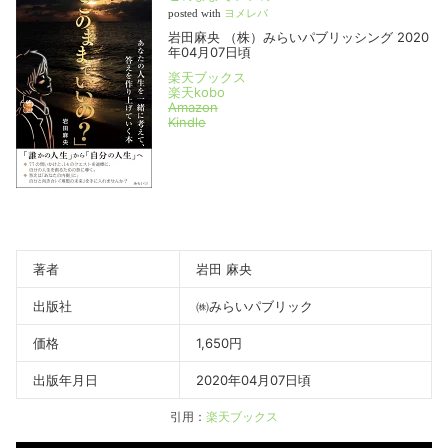
posted with
ヨメレバ
岩田麻央 （株）みらいパブリッシング 2020
年04月07日頃
楽天ブックス
楽天kobo
Amazon
Kindle
著者
岩田 麻央
出版社
㈱みらいパブリック
価格
1,650円
出版年月日
2020年04月07日頃
引用：
楽天ブックス