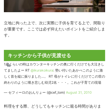
立地に拘った上で、次に実際に子供を育てる上で、間取り
が重要です。ここでは必ず抑えたいポイントをご紹介しま
す。
キッチンから子供が見渡せる
1歳くらいの時はカウンターキッチンの奥に行くだけでも大泣きし
てましたよー RT
@ikurakoikura
: 勢い付いたあかべこのように激
しく首を縦に振りました…。 RT 母がトイレに行くだけでこの世の
終わりのように嘆き悲しむ幼児2名・・・。これが子育ての現場
— セフィーロのおんりょー (@cef_tom)
August 31, 2010
料理をする際、どうしてもキッチンに籠る時間がありま