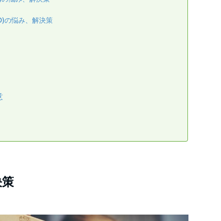
D)の悩み、解決策
意
決策