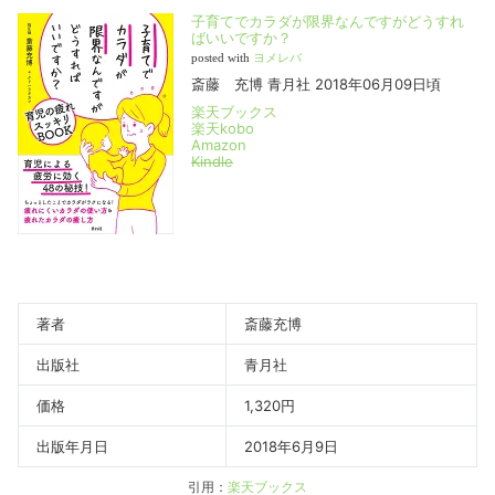
子育てでカラダが限界なんですがどうすれ
ばいいですか？
posted with
ヨメレバ
斎藤 充博 青月社 2018年06月09日頃
楽天ブックス
楽天kobo
Amazon
Kindle
著者
斎藤充博
出版社
青月社
価格
1,320円
出版年月日
2018年6月9日
引用：
楽天ブックス