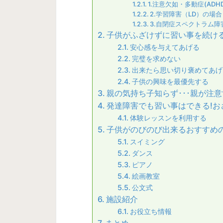
1.注意欠如・多動症(ADH
2.学習障害（LD）の場合
3.自閉症スペクトラム障
子供がふざけずに習い事を続け
安心感を与えてあげる
完璧を求めない
出来たら思い切り褒めてあげ
子供の興味を最優先する
親の気持ち子知らず･･･親が注
発達障害でも習い事はできる!お
体験レッスンを利用する
子供がのびのび出来るおすすめ
スイミング
ダンス
ピアノ
絵画教室
公文式
施設紹介
お役立ち情報