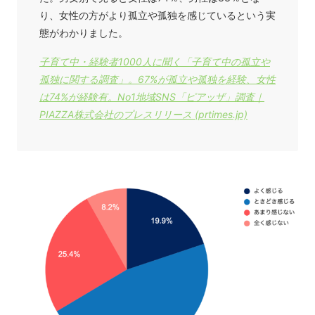
り、女性の方がより孤立や孤独を感じているという実
態がわかりました。
子育て中・経験者1000人に聞く「子育て中の孤立や
孤独に関する調査」。67%が孤立や孤独を経験、女性
は74%が経験有。No1地域SNS「ピアッザ」調査｜
PIAZZA株式会社のプレスリリース (prtimes.jp)