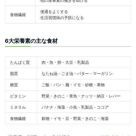
他の栄養素の働きを助ける
便通をよくする
食物繊維
生活習慣病の予防になる
6大栄養素の主な食材
たんぱく質
肉・魚・卵・大豆・乳製品
脂質
なたね油・ごま油・バター・マーガリン
糖質
ご飯・パン・麺・イモ・砂糖・果物
ビタミン
野菜・きのこ・青魚・ナッツ・納豆・レバー
ミネラル
バナナ・海藻・小魚・乳製品・ココア
食物繊維
穀物・イモ・豆・野菜・きのこ・海藻