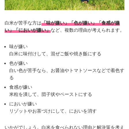
白米が苦手な方は
「味が嫌い」「色が嫌い」「食感が嫌
い」「においが嫌い」
など、複数の理由が考えられます。
味が嫌い
白米に味付けして、混ぜご飯や焼き飯にする
色が嫌い
白い色が苦手なら、お醤油やトマトソースなどで着色す
る
食感が嫌い
米粒を潰して、団子状やペーストにする
においが嫌い
リゾットやお茶づけにして、においを消す
いかがでしょう。白米を食べられない理由と解決策を考え