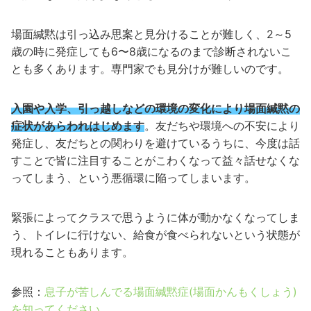
場面緘黙は引っ込み思案と見分けることが難しく、2～5
歳の時に発症しても6〜8歳になるのまで診断されないこ
とも多くあります。専門家でも見分けが難しいのです。
入園や入学、引っ越しなどの環境の変化により場面緘黙の
症状があらわれはじめます
。
友だちや環境への不安により
発症し、友だちとの関わりを避けているうちに、今度は話
すことで皆に注目することがこわくなって益々話せなくな
ってしまう、という悪循環に陥ってしまいます。
緊張によってクラスで思うように体が動かなくなってしま
う、トイレに行けない、給食が食べられないという状態が
現れることもあります。
参照：
息子が苦しんでる場面緘黙症(場面かんもくしょう)
を知ってください