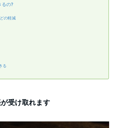
るの?
どの軽減
きる
帳が受け取れます