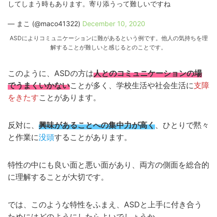
してしまう時もあります。寄り添うって難しいですね
— まこ (@maco41322)
December 10, 2020
ASDによりコミュニケーションに難があるという例です。他人の気持ちを理
解することが難しいと感じるとのことです。
このように、ASDの方は
人とのコミュニケーションの場
でうまくいかない
ことが多く、学校生活や社会生活に
支障
をきたす
ことがあります。
反対に、
興味があることへの集中力が高く
、ひとりで黙々
と作業に
没頭
することがあります。
特性の中にも良い面と悪い面があり、両方の側面を総合的
に理解することが大切です。
では、このような特性をふまえ、ASDと上手に付き合う
ためにはどのようにしたらよいでしょうか。