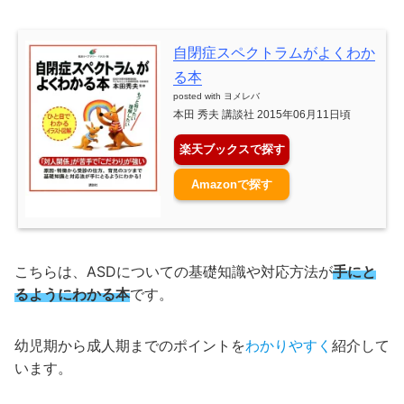
自閉症スペクトラムがよくわか
る本
posted with
ヨメレバ
本田 秀夫 講談社 2015年06月11日頃
楽天ブックスで探す
Amazonで探す
こちらは、ASDについての基礎知識や対応方法が
手にと
るようにわかる本
です。
幼児期から成人期までのポイントを
わかりやすく
紹介して
います。