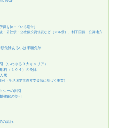
算の認定
所得を持っている場合）
託・公社債・公社債投資信託など（マル優）、利子国債、公募地方
全額免除あるいは半額免除
引（いわゆる３大キャリア）
利用料（１０４）の免除
入居
貸付（生活困窮者自立支援法に基づく事業）
クシーの割引
博物館の割引
での流れ