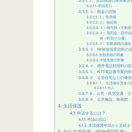
１、生活保護の障害者加
申請窓口
２、税金の控除
１）所得税
２）相続税
３）贈与税（不動産
４）預貯金・貸付信
債（特別マル優）
５）自動車税の減免
３、NHK放送受信料の
全額免除の対象
半額免除の対象
４、携帯電話利用料の割
５、NTT電話番号案内
６、公営住宅などの優先
７、生活福祉資金の
窓口
８、公営・民営交通・タ
９、公共施設、映画館、
生活保護
申請するには？
申請の窓口
生活保護申請から支給ま
自立支援医療（精神通院医療）