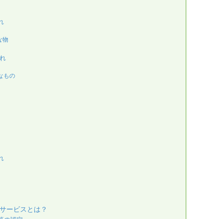
れ
な物
れ
なもの
れ
サービスとは？